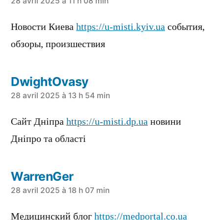
a
28 avril 2025 à 11 h 08 min
dit :
Новости Киева
https://u-misti.kyiv.ua
события,
обзоры, произшествия
DwightOvasy
a
28 avril 2025 à 13 h 54 min
dit :
Сайт Дніпра
https://u-misti.dp.ua
новини
Дніпро та області
WarrenGer
a
28 avril 2025 à 18 h 07 min
dit :
Медицинский блог
https://medportal.co.ua