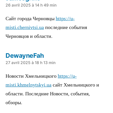
a
26 avril 2025 à 14 h 49 min
dit :
Сайт города Черновцы
https://u-
misti.chernivtsi.ua
последние события
Черновцов и области.
DewayneFah
a
27 avril 2025 à 18 h 13 min
dit :
Новости Хмельницкого
https://u-
misti.khmelnytskyi.ua
сайт Хмельницкого и
области. Последние Новости, события,
обзоры.