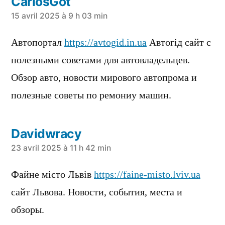
CarlosGot
a
15 avril 2025 à 9 h 03 min
dit :
Автопортал
https://avtogid.in.ua
Автогiд сайт с
полезными советами для автовладельцев.
Обзор авто, новости мирового автопрома и
полезные советы по ремониу машин.
Davidwracy
a
23 avril 2025 à 11 h 42 min
dit :
Файне місто Львів
https://faine-misto.lviv.ua
сайт Львова. Новости, события, места и
обзоры.