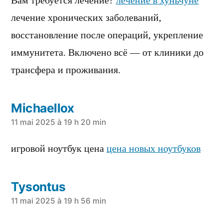
Вам требуется лечение?
лечение в хуньчуне
лечение хронических заболеваний,
восстановление после операций, укрепление
иммунитета. Включено всё — от клиники до
трансфера и проживания.
Michaellox
a
11 mai 2025 à 19 h 20 min
dit :
игровой ноутбук цена
цена новых ноутбуков
Tysontus
a
11 mai 2025 à 19 h 56 min
dit :