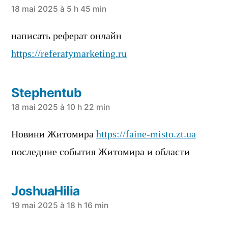
a
18 mai 2025 à 5 h 45 min
dit :
написать реферат онлайн
https://referatymarketing.ru
Stephentub
a
18 mai 2025 à 10 h 22 min
dit :
Новини Житомира
https://faine-misto.zt.ua
последние события Житомира и области
JoshuaHilia
a
19 mai 2025 à 18 h 16 min
dit :