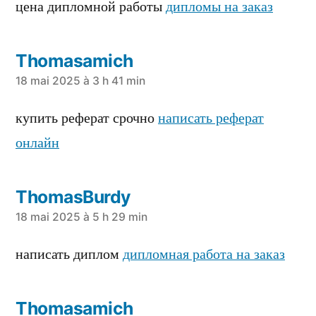
dit :
цена дипломной работы
дипломы на заказ
Thomasamich
a
18 mai 2025 à 3 h 41 min
dit :
купить реферат срочно
написать реферат
онлайн
ThomasBurdy
a
18 mai 2025 à 5 h 29 min
dit :
написать диплом
дипломная работа на заказ
Thomasamich