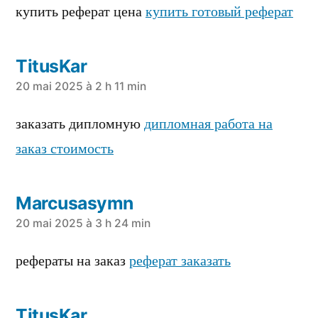
dit :
купить реферат цена
купить готовый реферат
TitusKar
a
20 mai 2025 à 2 h 11 min
dit :
заказать дипломную
дипломная работа на
заказ стоимость
Marcusasymn
a
20 mai 2025 à 3 h 24 min
dit :
рефераты на заказ
реферат заказать
TitusKar