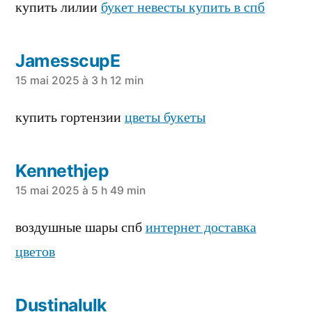
dit :
купить лилии
букет невесты купить в спб
JamesscupE
a
15 mai 2025 à 3 h 12 min
dit :
купить гортензии
цветы букеты
Kennethjep
a
15 mai 2025 à 5 h 49 min
dit :
воздушные шары спб
интернет доставка
цветов
Dustinalulk