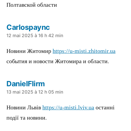
Полтавской области
Carlospaync
a
12 mai 2025 à 16 h 42 min
dit :
Новини Житомир
https://u-misti.zhitomir.ua
события и новости Житомира и области.
DanielFlirm
a
13 mai 2025 à 12 h 05 min
dit :
Новини Львів
https://u-misti.lviv.ua
останні
події та новини.