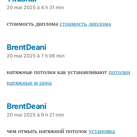
a
20 mai 2025 à 4 h 31 min
dit :
стоимость диплома
стоимость диплома
BrentDeani
a
20 mai 2025 à 7 h 06 min
dit :
натяжные потолки как устанавливают
потолки
натяжные м цена
BrentDeani
a
20 mai 2025 à 9 h 21 min
dit :
чем отмыть натяжной потолок
установка