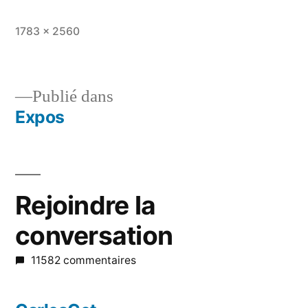
Taille
1783 × 2560
originale
Publié dans
Expos
Navigation
de
l’article
Rejoindre la
conversation
11582 commentaires