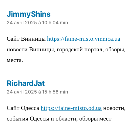
JimmyShins
a
24 avril 2025 à 10 h 04 min
dit :
Сайт Винницы
https://faine-misto.vinnica.ua
новости Винницы, городской портал, обзоры,
места.
RichardJat
a
24 avril 2025 à 15 h 58 min
dit :
Сайт Одесса
https://faine-misto.od.ua
новости,
события Одессы и области, обзоры мест