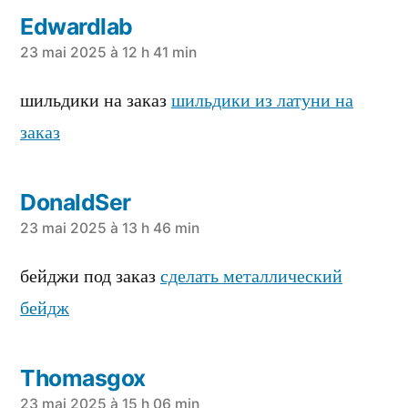
Edwardlab
a
23 mai 2025 à 12 h 41 min
dit :
шильдики на заказ
шильдики из латуни на
заказ
DonaldSer
a
23 mai 2025 à 13 h 46 min
dit :
бейджи под заказ
сделать металлический
бейдж
Thomasgox
23 mai 2025 à 15 h 06 min