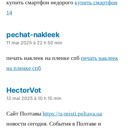
купить смартфон недорого
купить смартфон
14
pechat-nakleek
a
11 mai 2025 à 22 h 50 min
dit :
печать наклеек на пленке спб
печать наклеек
на пленке спб
HectorVot
a
12 mai 2025 à 10 h 15 min
dit :
Сайт Полтавы
https://u-misti.poltava.ua
новости сегодня. События в Полтаве и