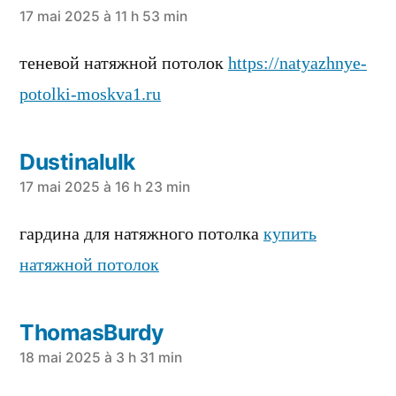
a
17 mai 2025 à 11 h 53 min
dit :
теневой натяжной потолок
https://natyazhnye-
potolki-moskva1.ru
Dustinalulk
a
17 mai 2025 à 16 h 23 min
dit :
гардина для натяжного потолка
купить
натяжной потолок
ThomasBurdy
a
18 mai 2025 à 3 h 31 min