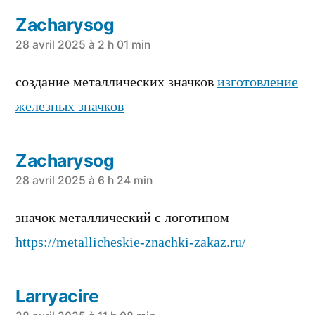
Zacharysog
a
28 avril 2025 à 2 h 01 min
dit :
создание металлических значков
изготовление
железных значков
Zacharysog
a
28 avril 2025 à 6 h 24 min
dit :
значок металлический с логотипом
https://metallicheskie-znachki-zakaz.ru/
Larryacire