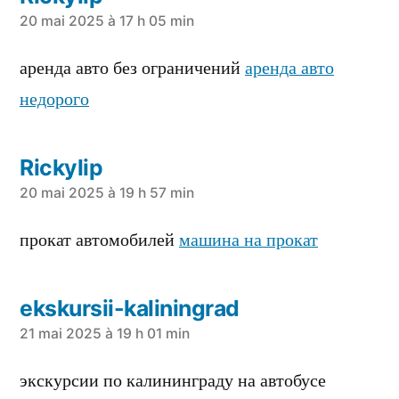
a
20 mai 2025 à 17 h 05 min
dit :
аренда авто без ограничений
аренда авто
недорого
Rickylip
a
20 mai 2025 à 19 h 57 min
dit :
прокат автомобилей
машина на прокат
ekskursii-kaliningrad
a
21 mai 2025 à 19 h 01 min
dit :
экскурсии по калининграду на автобусе