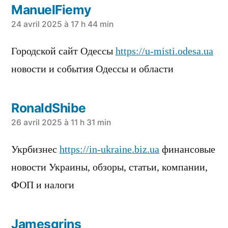
ManuelFiemy
a
24 avril 2025 à 17 h 44 min
dit :
Городской сайт Одессы
https://u-misti.odesa.ua
новости и события Одессы и области
RonaldShibe
a
26 avril 2025 à 11 h 31 min
dit :
Укрбизнес
https://in-ukraine.biz.ua
финансовые
новости Украины, обзоры, статьи, компании,
ФОП и налоги
Jamesgrins