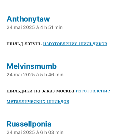
Anthonytaw
a
24 mai 2025 à 4 h 51 min
dit :
шильд латунь
изготовление шильдиков
Melvinsmumb
a
24 mai 2025 à 5 h 46 min
dit :
шильдики на заказ москва
изготовление
металлических шильдов
Russellponia
a
24 mai 2025 à 6 h 03 min